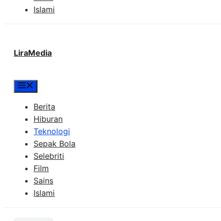
Islami
LiraMedia
Menu
Berita
Hiburan
Teknologi
Sepak Bola
Selebriti
Film
Sains
Islami