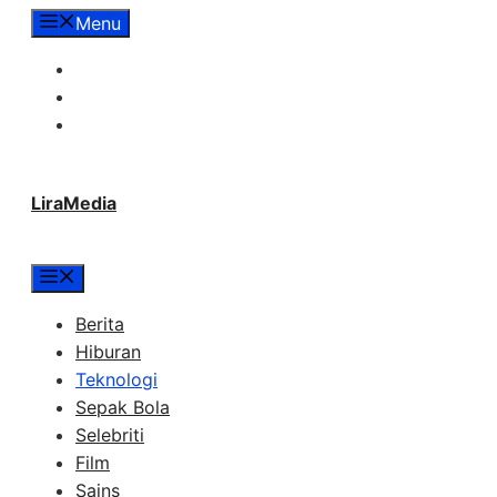
Langsung
Menu
ke
Tentang Lira Media
isi
Redaksi
Hubungi Kami
LiraMedia
Menu
Berita
Hiburan
Teknologi
Sepak Bola
Selebriti
Film
Sains