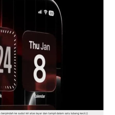
berpindah ke sudut kiri atas layar dan tampil dalam satu lubang kecil.()