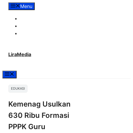
Langsung
Menu
ke
Tentang Lira Media
isi
Redaksi
Hubungi Kami
LiraMedia
Menu
EDUKASI
Kemenag Usulkan
630 Ribu Formasi
PPPK Guru