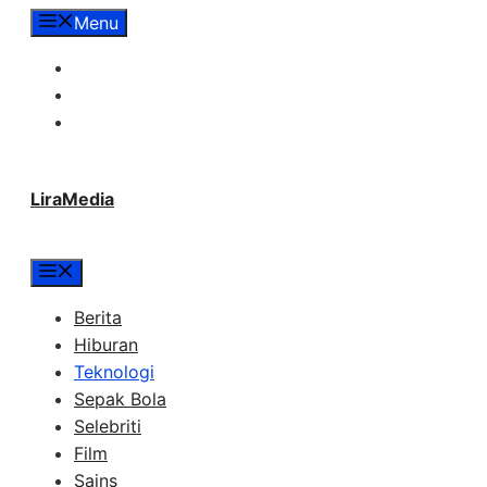
Langsung
Menu
ke
Tentang Lira Media
isi
Redaksi
Hubungi Kami
LiraMedia
Menu
Berita
Hiburan
Teknologi
Sepak Bola
Selebriti
Film
Sains