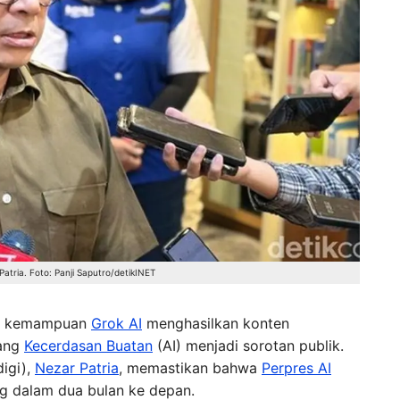
tria. Foto: Panji Saputro/detikINET
nai kemampuan
Grok AI
menghasilkan konten
tang
Kecerdasan Buatan
(AI) menjadi sorotan publik.
igi),
Nezar Patria
, memastikan bahwa
Perpres AI
ng dalam dua bulan ke depan.