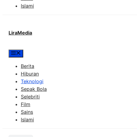
Islami
LiraMedia
Menu
Berita
Hiburan
Teknologi
Sepak Bola
Selebriti
Film
Sains
Islami