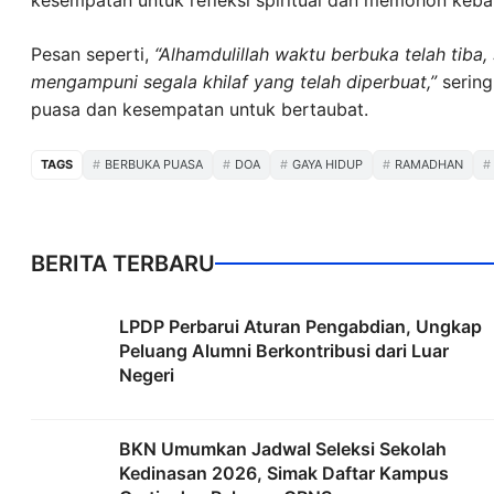
kesempatan untuk refleksi spiritual dan memohon kebai
Pesan seperti,
“Alhamdulillah waktu berbuka telah tiba,
mengampuni segala khilaf yang telah diperbuat,”
sering
puasa dan kesempatan untuk bertaubat.
TAGS
BERBUKA PUASA
DOA
GAYA HIDUP
RAMADHAN
BERITA TERBARU
LPDP Perbarui Aturan Pengabdian, Ungkap
Peluang Alumni Berkontribusi dari Luar
Negeri
BKN Umumkan Jadwal Seleksi Sekolah
Kedinasan 2026, Simak Daftar Kampus