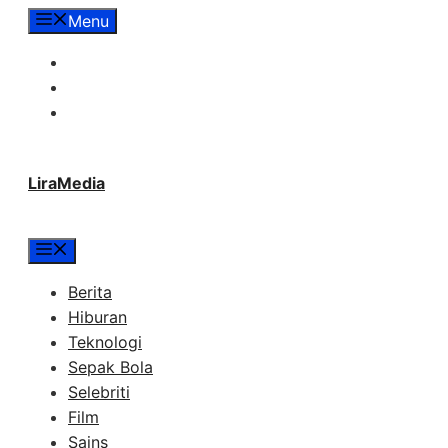
Langsung
Menu
ke
Tentang Lira Media
isi
Redaksi
Hubungi Kami
LiraMedia
Menu
Berita
Hiburan
Teknologi
Sepak Bola
Selebriti
Film
Sains