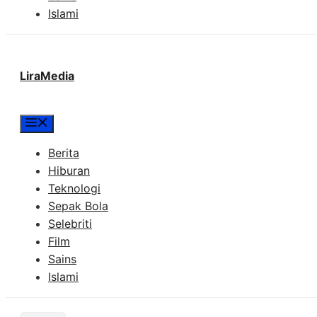
Islami
LiraMedia
Menu
Berita
Hiburan
Teknologi
Sepak Bola
Selebriti
Film
Sains
Islami