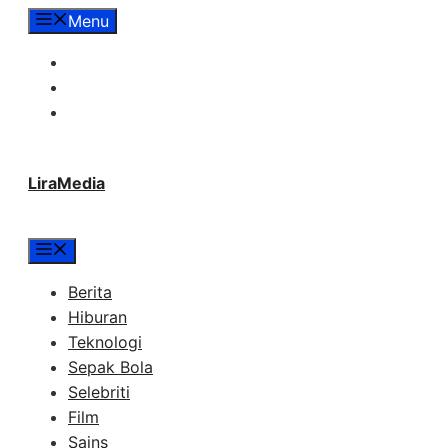
Langsung
Menu
ke
Tentang Lira Media
isi
Redaksi
Hubungi Kami
LiraMedia
Menu
Berita
Hiburan
Teknologi
Sepak Bola
Selebriti
Film
Sains