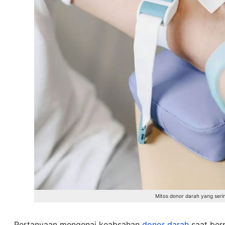
Mitos donor darah yang ser
Pertanyaan mengenai keabsahan
donor darah
saat ber