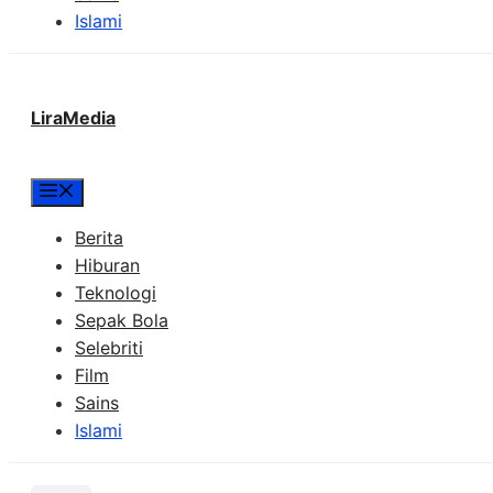
Islami
LiraMedia
Menu
Berita
Hiburan
Teknologi
Sepak Bola
Selebriti
Film
Sains
Islami