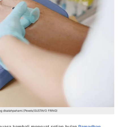
ing disalahpahami.(Pexels/GUSTAVO FRING)
puasa kembali mencuat setiap bulan
Ramadhan
.