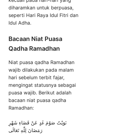
kecuali pada hari-hari yang
diharamkan untuk berpuasa,
seperti Hari Raya Idul Fitri dan
Idul Adha.
Bacaan Niat Puasa
Qadha Ramadhan
Niat puasa qadha Ramadhan
wajib dilakukan pada malam
hari sebelum terbit fajar,
mengingat statusnya sebagai
puasa wajib. Berikut adalah
bacaan niat puasa qadha
Ramadhan:
نَوَيْتُ صَوْمَ غَدٍ عَنْ قَضَاءِ شَهْرِ
رَمَضَانَ لِلّٰهِ تَعَالَى