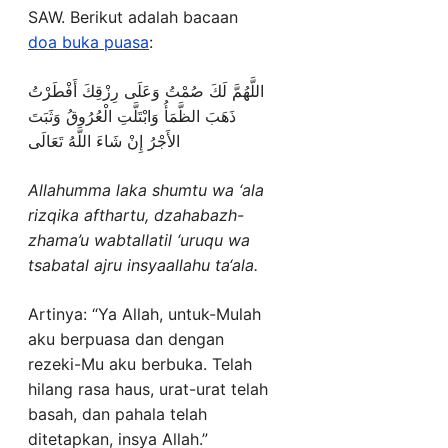
SAW. Berikut adalah bacaan
doa buka puasa
:
اللَّهُمَّ لَكَ صُمْتُ وَعَلَى رِزْقِكَ أَفْطَرْتُ
ذَهَبَ الظَّمَأُ وَابْتَلَّتِ الْعُرُوقُ وَثَبَتَ
الأَجْرُ إِنْ شَاءَ اللَّهُ تَعَالَى
Allahumma laka shumtu wa ‘ala
rizqika afthartu, dzahabazh-
zhama’u wabtallatil ‘uruqu wa
tsabatal ajru insyaallahu ta‘ala.
Artinya: “Ya Allah, untuk-Mulah
aku berpuasa dan dengan
rezeki-Mu aku berbuka. Telah
hilang rasa haus, urat-urat telah
basah, dan pahala telah
ditetapkan, insya Allah.”