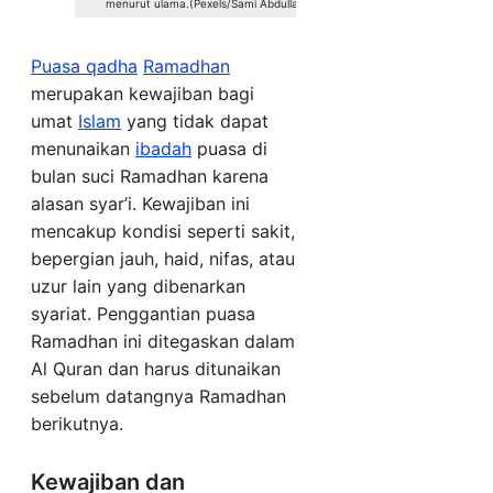
menurut ulama.(Pexels/Sami Abdullah)
Puasa qadha
Ramadhan
merupakan kewajiban bagi
umat
Islam
yang tidak dapat
menunaikan
ibadah
puasa di
bulan suci Ramadhan karena
alasan syar’i. Kewajiban ini
mencakup kondisi seperti sakit,
bepergian jauh, haid, nifas, atau
uzur lain yang dibenarkan
syariat. Penggantian puasa
Ramadhan ini ditegaskan dalam
Al Quran dan harus ditunaikan
sebelum datangnya Ramadhan
berikutnya.
Kewajiban dan