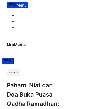
Langsung
Menu
ke
Tentang Lira Media
isi
Redaksi
Hubungi Kami
LiraMedia
Menu
BERITA
Pahami Niat dan
Doa Buka Puasa
Qadha Ramadhan: