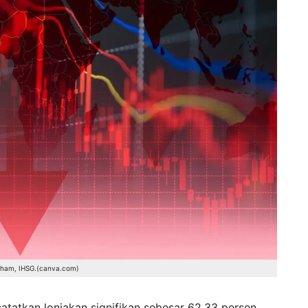
saham, IHSG.(canva.com)
atatkan lonjakan signifikan sebesar 62,33 persen