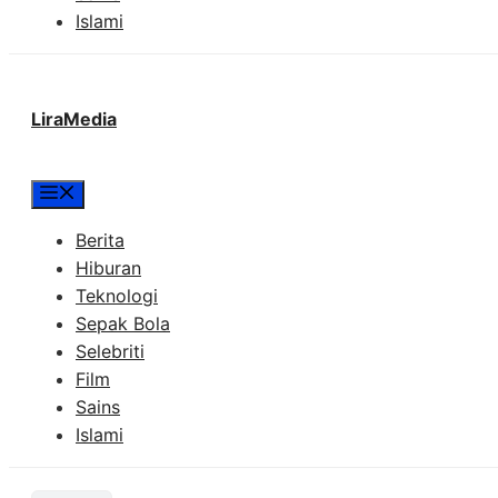
Islami
LiraMedia
Menu
Berita
Hiburan
Teknologi
Sepak Bola
Selebriti
Film
Sains
Islami