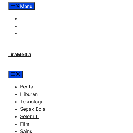
Langsung
Menu
ke
Tentang Lira Media
isi
Redaksi
Hubungi Kami
LiraMedia
Menu
Berita
Hiburan
Teknologi
Sepak Bola
Selebriti
Film
Sains