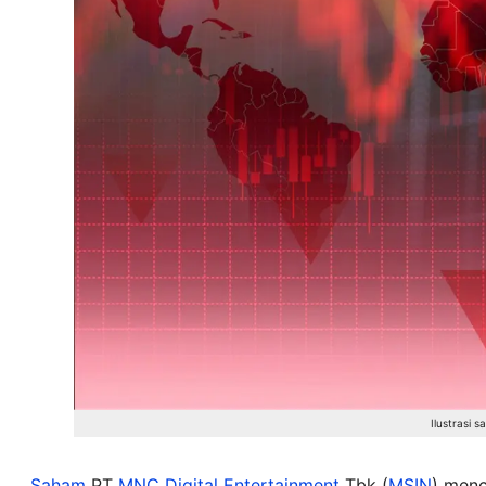
Ilustrasi 
Saham
PT
MNC Digital Entertainment
Tbk (
MSIN
) menc