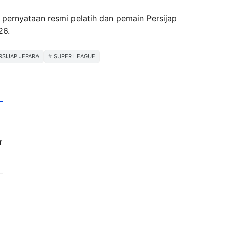
 pernyataan resmi pelatih dan pemain Persijap
26.
RSIJAP JEPARA
SUPER LEAGUE
r