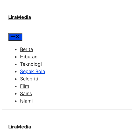
Langsung
LiraMedia
ke
isi
Menu
Berita
Hiburan
Teknologi
Sepak Bola
Selebriti
Film
Sains
Islami
LiraMedia