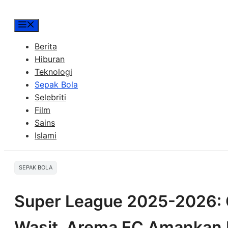
Menu
Berita
Hiburan
Teknologi
Sepak Bola
Selebriti
Film
Sains
Islami
SEPAK BOLA
Super League 2025-2026: Go
Wasit, Arema FC Amankan 