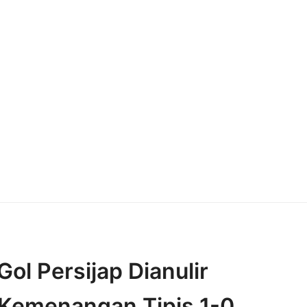
l Persijap Dianulir
Kemenangan Tipis 1-0