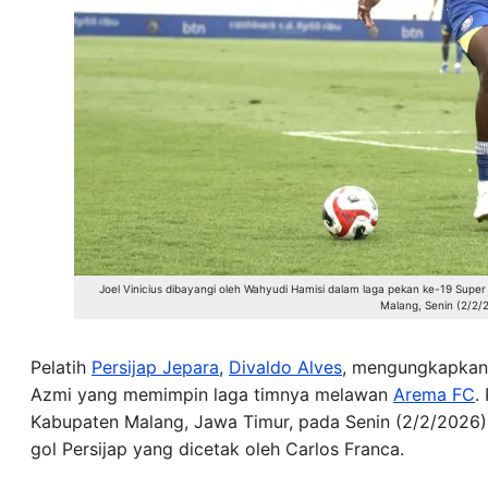
Joel Vinicius dibayangi oleh Wahyudi Hamisi dalam laga pekan ke-19 Supe
Malang, Senin (2/2
Pelatih
Persijap Jepara
,
Divaldo Alves
, mengungkapkan 
Azmi yang memimpin laga timnya melawan
Arema FC
.
Kabupaten Malang, Jawa Timur, pada Senin (2/2/2026) i
gol Persijap yang dicetak oleh Carlos Franca.