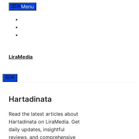
Langsung
Menu
ke
Tentang Lira Media
isi
Redaksi
Hubungi Kami
LiraMedia
Menu
Hartadinata
Read the latest articles about
Hartadinata on LiraMedia. Get
daily updates, insightful
reviews, and comprehensive