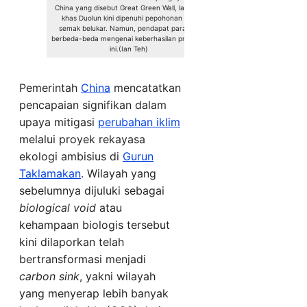
China yang disebut Great Green Wall, lanskap
khas Duolun kini dipenuhi pepohonan dan
semak belukar. Namun, pendapat para ahli
berbeda-beda mengenai keberhasilan program
ini.(Ian Teh)
Pemerintah
China
mencatatkan
pencapaian signifikan dalam
upaya mitigasi
perubahan iklim
melalui proyek rekayasa
ekologi ambisius di
Gurun
Taklamakan
. Wilayah yang
sebelumnya dijuluki sebagai
biological void
atau
kehampaan biologis tersebut
kini dilaporkan telah
bertransformasi menjadi
carbon sink
, yakni wilayah
yang menyerap lebih banyak