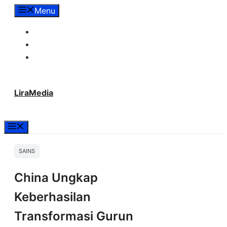
Langsung
Menu
ke
Tentang Lira Media
isi
Redaksi
Hubungi Kami
LiraMedia
Menu
SAINS
China Ungkap
Keberhasilan
Transformasi Gurun