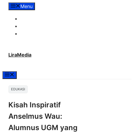
Langsung
Menu
ke
Tentang Lira Media
isi
Redaksi
Hubungi Kami
LiraMedia
Menu
EDUKASI
Kisah Inspiratif
Anselmus Wau:
Alumnus UGM yang