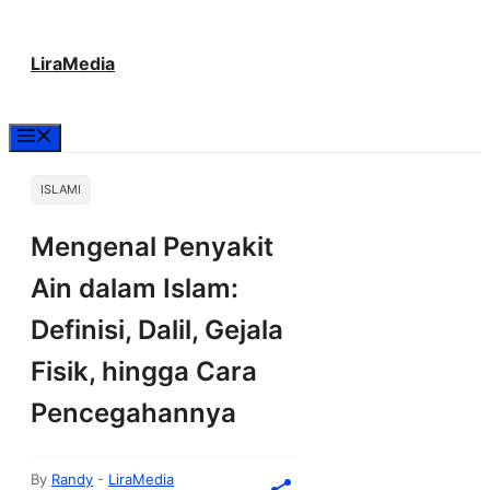
Langsung
LiraMedia
ke
isi
Menu
ISLAMI
Mengenal Penyakit
Ain dalam Islam:
Definisi, Dalil, Gejala
Fisik, hingga Cara
Pencegahannya
By
Randy
-
LiraMedia