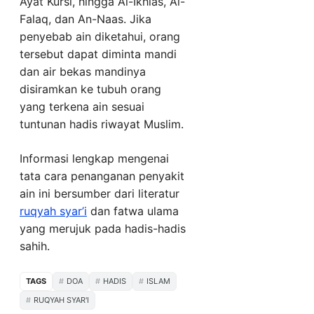
Ayat Kursi, hingga Al-Ikhlas, Al-
Falaq, dan An-Naas. Jika
penyebab ain diketahui, orang
tersebut dapat diminta mandi
dan air bekas mandinya
disiramkan ke tubuh orang
yang terkena ain sesuai
tuntunan hadis riwayat Muslim.
Informasi lengkap mengenai
tata cara penanganan penyakit
ain ini bersumber dari literatur
ruqyah syar’i
dan fatwa ulama
yang merujuk pada hadis-hadis
sahih.
TAGS
DOA
HADIS
ISLAM
RUQYAH SYAR'I