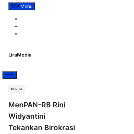
Langsung
Menu
ke
Tentang Lira Media
isi
Redaksi
Hubungi Kami
LiraMedia
Menu
BERITA
MenPAN-RB Rini
Widyantini
Tekankan Birokrasi