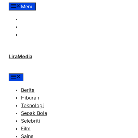
Langsung
Menu
ke
Tentang Lira Media
isi
Redaksi
Hubungi Kami
LiraMedia
Menu
Berita
Hiburan
Teknologi
Sepak Bola
Selebriti
Film
Sains