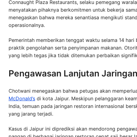
Connaught Plaza Restaurants, selaku pemegang waralab
menyatakan pihaknya berkomitmen untuk bekerja sama
menegaskan bahwa mereka senantiasa mengikuti standa
operasionalnya.
Pemerintah memberikan tenggat waktu selama 14 hari b
praktik pengolahan serta penyimpanan makanan. Otor
yang lebih tegas jika tidak ditemukan perbaikan signif
Pengawasan Lanjutan Jaringan
Chotwani menegaskan bahwa petugas akan memperluas 
McDonald’s
di kota Jaipur. Meskipun pelanggaran keam
India, temuan pada jaringan restoran internasional ber
yang jarang terjadi.
Kasus di Jaipur ini diprediksi akan mendorong pengaw
pangan di berbagai jaringan restoran cepat saji besar la