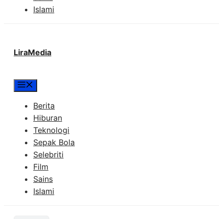
Islami
LiraMedia
Menu
Berita
Hiburan
Teknologi
Sepak Bola
Selebriti
Film
Sains
Islami