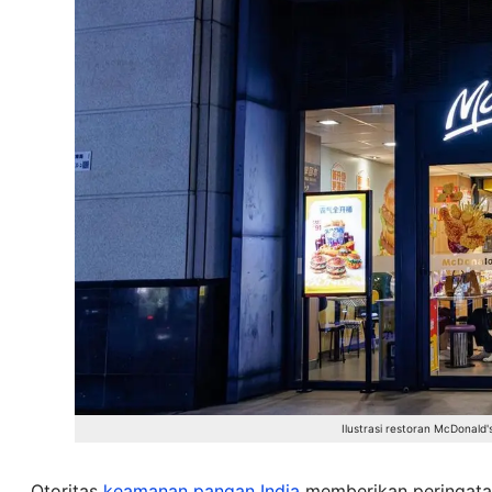
Ilustrasi restoran McDon
Otoritas
keamanan pangan
India
memberikan peringatan