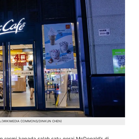
ald's.(WIKIMEDIA COMMONS/DINKUN CHEN)
 resmi kepada salah satu gerai McDonald’s di