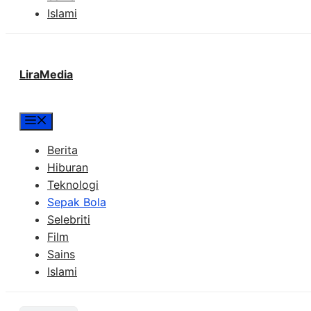
Islami
LiraMedia
Menu
Berita
Hiburan
Teknologi
Sepak Bola
Selebriti
Film
Sains
Islami