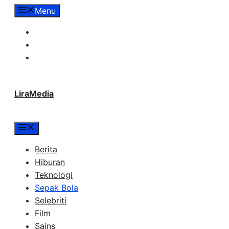
Langsung
Menu
ke
Tentang Lira Media
isi
Redaksi
Hubungi Kami
LiraMedia
Menu
Berita
Hiburan
Teknologi
Sepak Bola
Selebriti
Film
Sains