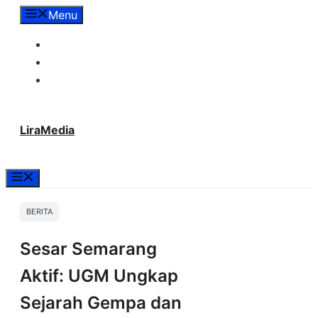
Langsung
Menu
ke
Tentang Lira Media
isi
Redaksi
Hubungi Kami
LiraMedia
Menu
BERITA
Sesar Semarang
Aktif: UGM Ungkap
Sejarah Gempa dan