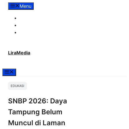
Langsung
Menu
ke
Tentang Lira Media
isi
Redaksi
Hubungi Kami
LiraMedia
Menu
EDUKASI
SNBP 2026: Daya
Tampung Belum
Muncul di Laman