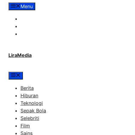
Langsung
Menu
ke
Tentang Lira Media
isi
Redaksi
Hubungi Kami
LiraMedia
Menu
Berita
Hiburan
Teknologi
Sepak Bola
Selebriti
Film
Sains