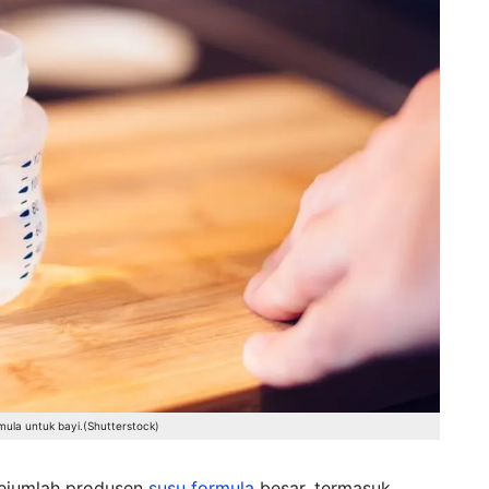
rmula untuk bayi.(Shutterstock)
sejumlah produsen
susu formula
besar, termasuk