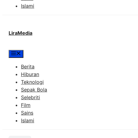
Islami
LiraMedia
Menu
Berita
Hiburan
Teknologi
Sepak Bola
Selebriti
Film
Sains
Islami