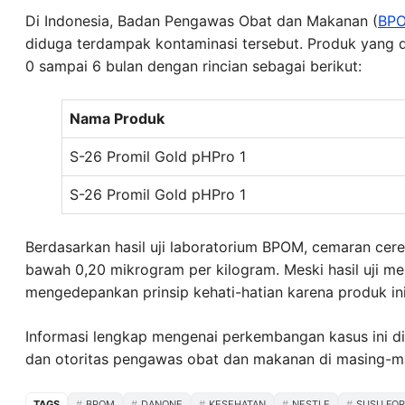
Di Indonesia, Badan Pengawas Obat dan Makanan (
BP
diduga terdampak kontaminasi tersebut. Produk yang d
0 sampai 6 bulan dengan rincian sebagai berikut:
Nama Produk
S-26 Promil Gold pHPro 1
S-26 Promil Gold pHPro 1
Berdasarkan hasil uji laboratorium BPOM, cemaran cereu
bawah 0,20 mikrogram per kilogram. Meski hasil uji m
mengedepankan prinsip kehati-hatian karena produk in
Informasi lengkap mengenai perkembangan kasus ini di
dan otoritas pengawas obat dan makanan di masing-m
TAGS
BPOM
DANONE
KESEHATAN
NESTLE
SUSU FO