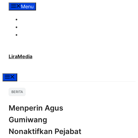
Langsung
Menu
ke
Tentang Lira Media
isi
Redaksi
Hubungi Kami
LiraMedia
Menu
BERITA
Menperin Agus
Gumiwang
Nonaktifkan Pejabat