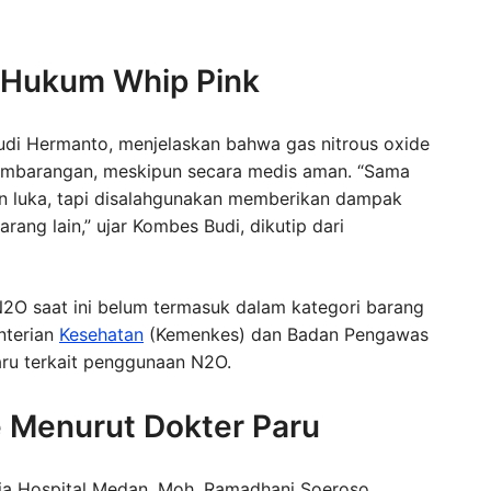
s Hukum Whip Pink
di Hermanto, menjelaskan bahwa gas nitrous oxide
sembarangan, meskipun secara medis aman. “Sama
an luka, tapi disalahgunakan memberikan dampak
rang lain,” ujar Kombes Budi, dikutip dari
O saat ini belum termasuk dalam kategori barang
nterian
Kesehatan
(Kemenkes) dan Badan Pengawas
ru terkait penggunaan N2O.
e Menurut Dokter Paru
sia Hospital Medan, Moh. Ramadhani Soeroso,