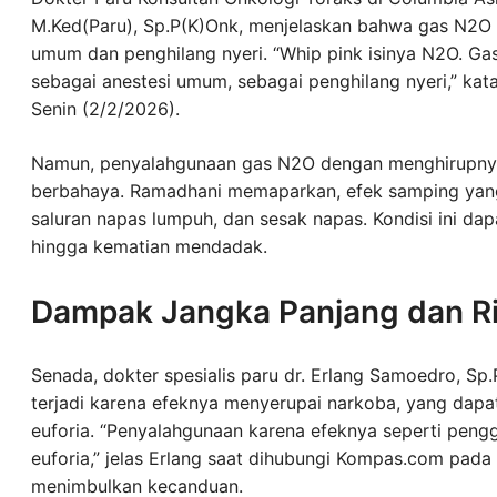
M.Ked(Paru), Sp.P(K)Onk, menjelaskan bahwa gas N2O 
umum dan penghilang nyeri. “Whip pink isinya N2O. Ga
sebagai anestesi umum, sebagai penghilang nyeri,” ka
Senin (2/2/2026).
Namun, penyalahgunaan gas N2O dengan menghirupnya 
berbahaya. Ramadhani memaparkan, efek samping yang
saluran napas lumpuh, dan sesak napas. Kondisi ini da
hingga kematian mendadak.
Dampak Jangka Panjang dan R
Senada, dokter spesialis paru dr. Erlang Samoedro, 
terjadi karena efeknya menyerupai narkoba, yang dap
euforia. “Penyalahgunaan karena efeknya seperti peng
euforia,” jelas Erlang saat dihubungi Kompas.com pada 
menimbulkan kecanduan.