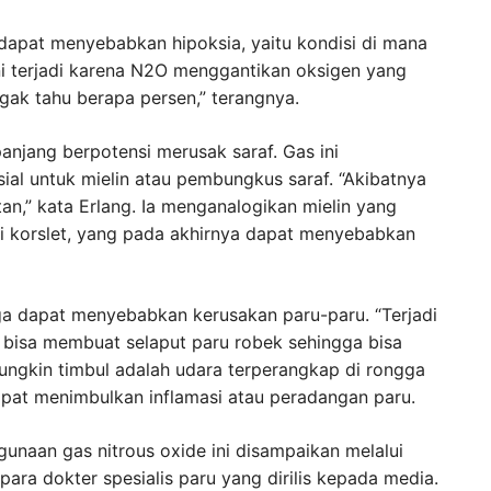
apat menyebabkan hipoksia, yaitu kondisi di mana
ni terjadi karena N2O menggantikan oksigen yang
gak tahu berapa persen,” terangnya.
njang berpotensi merusak saraf. Gas ini
ial untuk mielin atau pembungkus saraf. “Akibatnya
an,” kata Erlang. Ia menganalogikan mielin yang
i korslet, yang pada akhirnya dapat menyebabkan
uga dapat menyebabkan kerusakan paru-paru. “Terjadi
 bisa membuat selaput paru robek sehingga bisa
 mungkin timbul adalah udara terperangkap di rongga
apat menimbulkan inflamasi atau peradangan paru.
unaan gas nitrous oxide ini disampaikan melalui
para dokter spesialis paru yang dirilis kepada media.