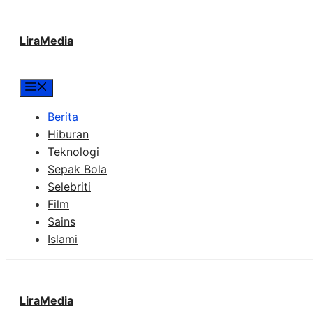
Langsung
LiraMedia
ke
isi
Menu
Berita
Hiburan
Teknologi
Sepak Bola
Selebriti
Film
Sains
Islami
LiraMedia