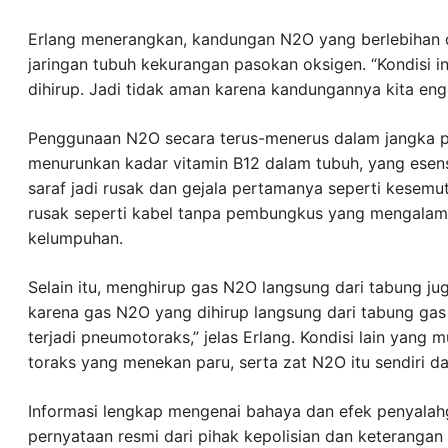
Erlang menerangkan, kandungan N2O yang berlebihan d
jaringan tubuh kekurangan pasokan oksigen. “Kondisi i
dihirup. Jadi tidak aman karena kandungannya kita eng
Penggunaan N2O secara terus-menerus dalam jangka pa
menurunkan kadar vitamin B12 dalam tubuh, yang esens
saraf jadi rusak dan gejala pertamanya seperti kesemut
rusak seperti kabel tanpa pembungkus yang mengalam
kelumpuhan.
Selain itu, menghirup gas N2O langsung dari tabung j
karena gas N2O yang dihirup langsung dari tabung gas
terjadi pneumotoraks,” jelas Erlang. Kondisi lain yang
toraks yang menekan paru, serta zat N2O itu sendiri d
Informasi lengkap mengenai bahaya dan efek penyalahg
pernyataan resmi dari pihak kepolisian dan keterangan 