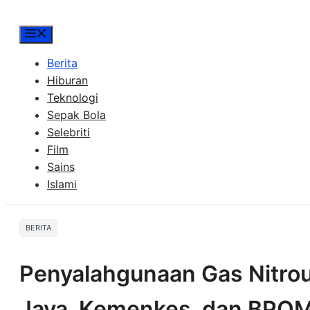
Menu
Berita
Hiburan
Teknologi
Sepak Bola
Selebriti
Film
Sains
Islami
BERITA
Penyalahgunaan Gas Nitrou
Jaya, Kemenkes, dan BPOM 