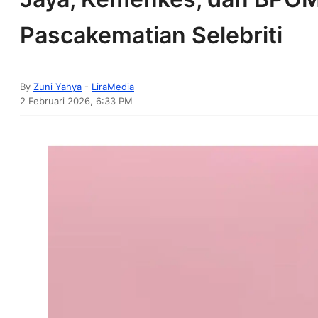
Pascakematian Selebriti
By
Zuni Yahya
-
LiraMedia
2 Februari 2026, 6:33 PM