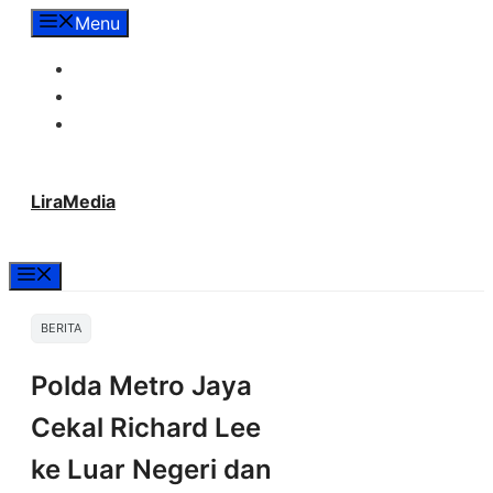
Langsung
Menu
ke
Tentang Lira Media
isi
Redaksi
Hubungi Kami
LiraMedia
Menu
BERITA
Polda Metro Jaya
Cekal Richard Lee
ke Luar Negeri dan