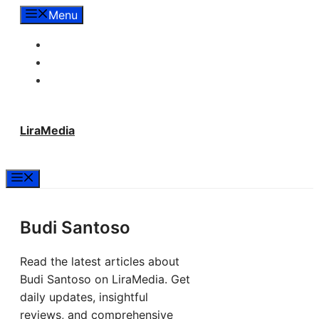
Langsung
Menu
ke
Tentang Lira Media
isi
Redaksi
Hubungi Kami
LiraMedia
Menu
Budi Santoso
Read the latest articles about
Budi Santoso on LiraMedia. Get
daily updates, insightful
reviews, and comprehensive