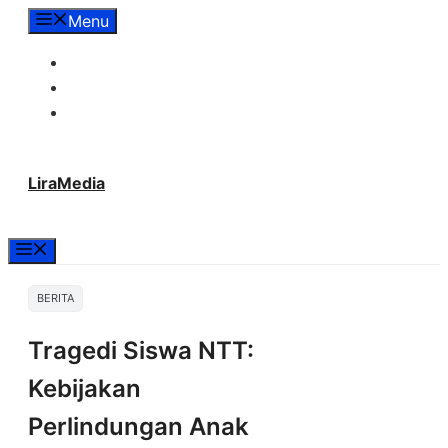
Langsung
Menu
ke
Tentang Lira Media
isi
Redaksi
Hubungi Kami
LiraMedia
Menu
BERITA
Tragedi Siswa NTT:
Kebijakan
Perlindungan Anak