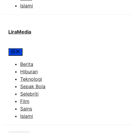
Islami
LiraMedia
Menu
Berita
Hiburan
Teknologi
Sepak Bola
Selebriti
Film
Sains
Islami