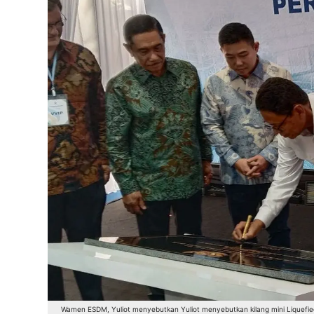
Wamen ESDM, Yuliot menyebutkan Yuliot menyebutkan kilang mini Liquefi