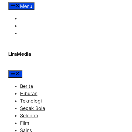
Langsung
Menu
ke
Tentang Lira Media
isi
Redaksi
Hubungi Kami
LiraMedia
Menu
Berita
Hiburan
Teknologi
Sepak Bola
Selebriti
Film
Sains