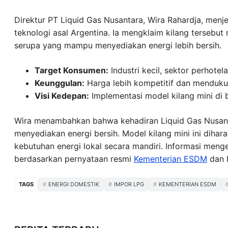
Direktur PT Liquid Gas Nusantara, Wira Rahardja, menje
teknologi asal Argentina. Ia mengklaim kilang tersebu
serupa yang mampu menyediakan energi lebih bersih.
Target Konsumen:
Industri kecil, sektor perhote
Keunggulan:
Harga lebih kompetitif dan menduku
Visi Kedepan:
Implementasi model kilang mini di 
Wira menambahkan bahwa kehadiran Liquid Gas Nusant
menyediakan energi bersih. Model kilang mini ini dihar
kebutuhan energi lokal secara mandiri. Informasi menge
berdasarkan pernyataan resmi
Kementerian ESDM
dan P
TAGS
ENERGI DOMESTIK
IMPOR LPG
KEMENTERIAN ESDM