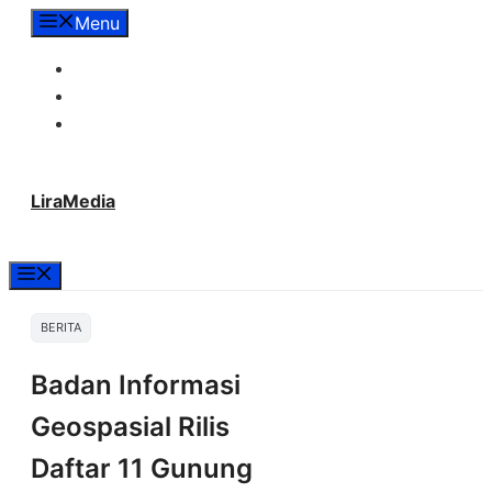
Langsung
Menu
ke
Tentang Lira Media
isi
Redaksi
Hubungi Kami
LiraMedia
Menu
BERITA
Badan Informasi
Geospasial Rilis
Daftar 11 Gunung