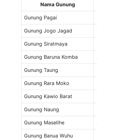
Nama Gunung
Kategori
Gunung Pagai
Tidak Aktif
Sa
Gunung Jogo Jagad
Tidak Aktif
Sa
Gunung Siratmaya
Tidak Aktif
Sa
Gunung Baruna Komba
Aktif
La
Gunung Taung
Tidak Aktif
Sa
Gunung Rara Moko
Tidak Aktif
Sa
Gunung Kawio Barat
Tidak Aktif
La
Gunung Naung
Tidak Aktif
La
Gunung Maselihe
Aktif
La
Gunung Banua Wuhu
Aktif
La