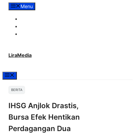
Langsung
Menu
ke
Tentang Lira Media
isi
Redaksi
Hubungi Kami
LiraMedia
Menu
BERITA
IHSG Anjlok Drastis,
Bursa Efek Hentikan
Perdagangan Dua