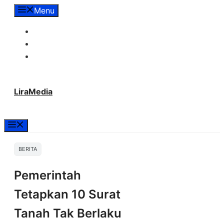
Langsung
Menu
ke
Tentang Lira Media
isi
Redaksi
Hubungi Kami
LiraMedia
Menu
BERITA
Pemerintah
Tetapkan 10 Surat
Tanah Tak Berlaku