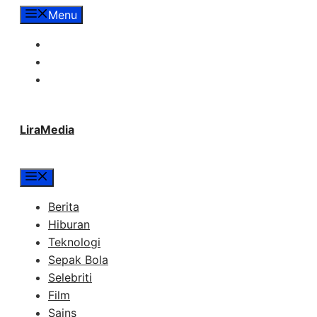
Langsung
Menu
ke
Tentang Lira Media
isi
Redaksi
Hubungi Kami
LiraMedia
Menu
Berita
Hiburan
Teknologi
Sepak Bola
Selebriti
Film
Sains