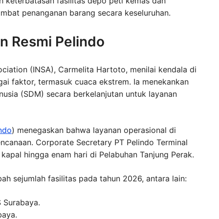
eh keterbatasan fasilitas depo peti kemas dan
mbat penanganan barang secara keseluruhan.
n Resmi Pelindo
ation (INSA), Carmelita Hartoto, menilai kendala di
ai faktor, termasuk cuaca ekstrem. Ia menekankan
nusia (SDM) secara berkelanjutan untuk layanan
ndo
) menegaskan bahwa layanan operasional di
rencanaan. Corporate Secretary PT Pelindo Terminal
apal hingga enam hari di Pelabuhan Tanjung Perak.
 sejumlah fasilitas pada tahun 2026, antara lain:
S Surabaya.
baya.