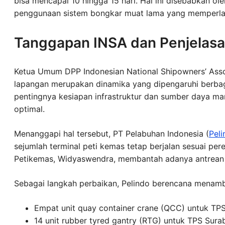
bisa mencapai 10 hingga 15 hari. Hal ini disebabkan ol
penggunaan sistem bongkar muat lama yang memperla
Tanggapan INSA dan Penjelasa
Ketua Umum DPP Indonesian National Shipowners’ Associ
lapangan merupakan dinamika yang dipengaruhi berbag
pentingnya kesiapan infrastruktur dan sumber daya ma
optimal.
Menanggapi hal tersebut, PT Pelabuhan Indonesia (
Peli
sejumlah terminal peti kemas tetap berjalan sesuai pe
Petikemas, Widyaswendra, membantah adanya antrean k
Sebagai langkah perbaikan, Pelindo berencana menambah
Empat unit quay container crane (QCC) untuk TP
14 unit rubber tyred gantry (RTG) untuk TPS Sura