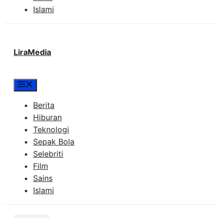
Islami
LiraMedia
Menu
Berita
Hiburan
Teknologi
Sepak Bola
Selebriti
Film
Sains
Islami