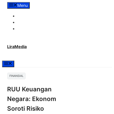
Langsung
Menu
ke
Tentang Lira Media
isi
Redaksi
Hubungi Kami
LiraMedia
Menu
FINANSIAL
RUU Keuangan
Negara: Ekonom
Soroti Risiko