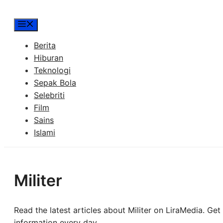
Menu
Berita
Hiburan
Teknologi
Sepak Bola
Selebriti
Film
Sains
Islami
Militer
Read the latest articles about Militer on LiraMedia. Ge
information every day.