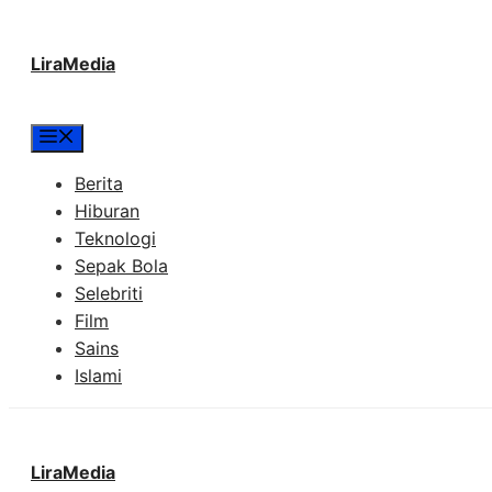
Langsung
LiraMedia
ke
isi
Menu
Berita
Hiburan
Teknologi
Sepak Bola
Selebriti
Film
Sains
Islami
LiraMedia