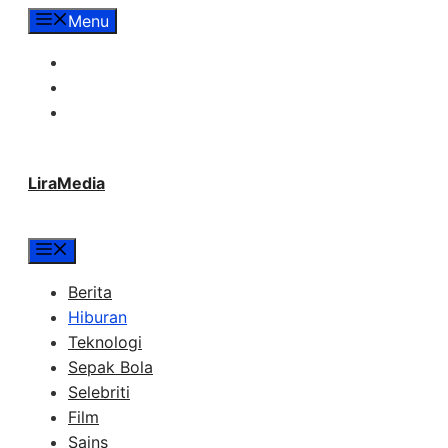
Langsung
Menu
ke
Tentang Lira Media
isi
Redaksi
Hubungi Kami
LiraMedia
Menu
Berita
Hiburan
Teknologi
Sepak Bola
Selebriti
Film
Sains