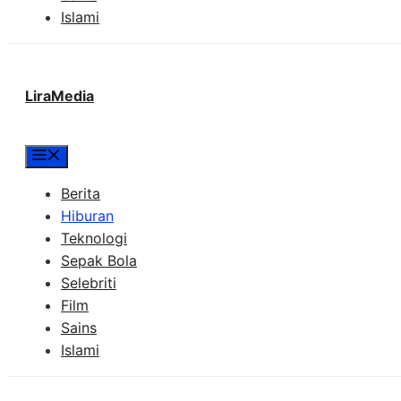
Islami
LiraMedia
Menu
Berita
Hiburan
Teknologi
Sepak Bola
Selebriti
Film
Sains
Islami