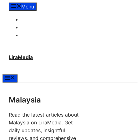
Langsung
Menu
ke
Tentang Lira Media
isi
Redaksi
Hubungi Kami
LiraMedia
Menu
Malaysia
Read the latest articles about
Malaysia on LiraMedia. Get
daily updates, insightful
reviews, and comprehensive