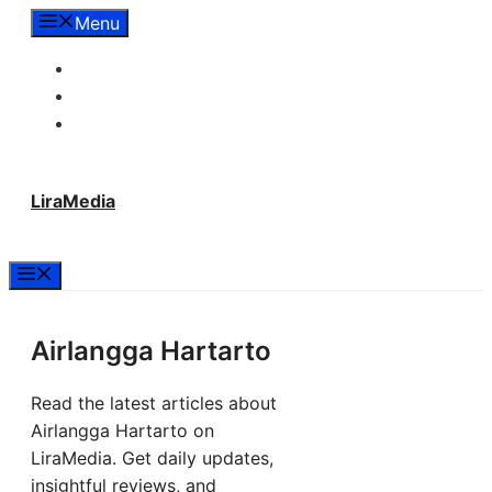
Langsung
Menu
ke
Tentang Lira Media
isi
Redaksi
Hubungi Kami
LiraMedia
Menu
Airlangga Hartarto
Read the latest articles about
Airlangga Hartarto on
LiraMedia. Get daily updates,
insightful reviews, and