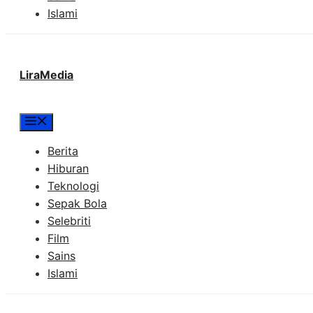
Islami
LiraMedia
Menu
Berita
Hiburan
Teknologi
Sepak Bola
Selebriti
Film
Sains
Islami