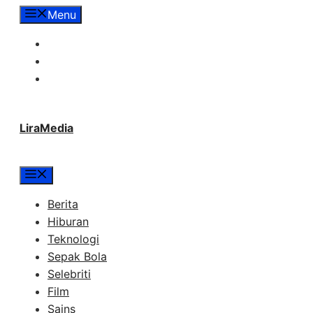
Langsung
Menu
ke
Tentang Lira Media
isi
Redaksi
Hubungi Kami
LiraMedia
Menu
Berita
Hiburan
Teknologi
Sepak Bola
Selebriti
Film
Sains